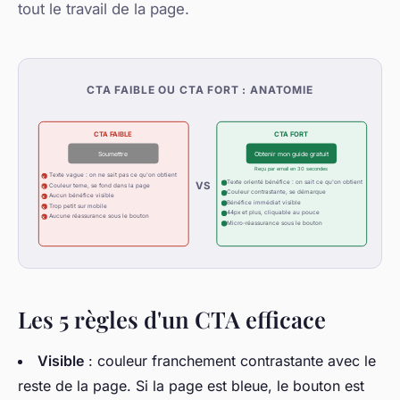
tout le travail de la page.
CTA FAIBLE OU CTA FORT : ANATOMIE
CTA FAIBLE
CTA FORT
Soumettre
Obtenir mon guide gratuit
Reçu par email en 30 secondes
Texte vague : on ne sait pas ce qu'on obtient
x
Texte orienté bénéfice : on sait ce qu'on obtient
VS
Couleur terne, se fond dans la page
x
Couleur contrastante, se démarque
Aucun bénéfice visible
x
Bénéfice immédiat visible
Trop petit sur mobile
x
44px et plus, cliquable au pouce
Aucune réassurance sous le bouton
x
Micro-réassurance sous le bouton
Les 5 règles d'un CTA efficace
Visible
: couleur franchement contrastante avec le
reste de la page. Si la page est bleue, le bouton est