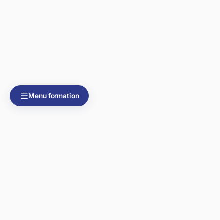
Menu formation
Scaleoria
La formation gratuite pour lancer ton business en ligne. Par
Josselin Leydier, Consultant SEO.
FORMATION