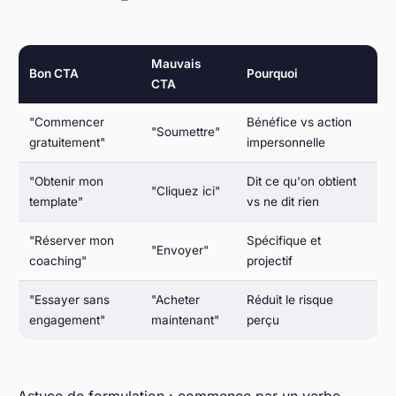
Mauvais
Bon CTA
Pourquoi
CTA
"Commencer
Bénéfice vs action
"Soumettre"
gratuitement"
impersonnelle
"Obtenir mon
Dit ce qu'on obtient
"Cliquez ici"
template"
vs ne dit rien
"Réserver mon
Spécifique et
"Envoyer"
coaching"
projectif
"Essayer sans
"Acheter
Réduit le risque
engagement"
maintenant"
perçu
Astuce de formulation : commence par un verbe