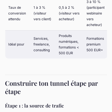
3 à 10 %
Taux de
1 à 3 %
0,5 à 2 %
(participant
conversion
(visiteur
(visiteur vers
webinaire
attendu
vers client)
acheteur)
vers
acheteur)
Produits
Services,
Formations
numériques,
Idéal pour
freelance,
premium
formations <
consulting
500 EUR+
500 EUR
Construire ton tunnel étape par
étape
Étape 1 : la source de trafic